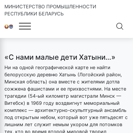
МИНИСТЕРСТВО ПРОМЫШЛЕННОСТИ
РЕСПУБЛИКИ БЕЛАРУСЬ
Главная
»
Новости
»
С нами малые дети Хатыни…
«С нами малые дети Хатыни…»
Ни на одной географической карте не найти
белорусскую деревню Хатынь (Логойский район,
Минская область) она вместе с жителями дотла
сожжена фашистами и ее прихвостнями. На месте
трагедии (54-ый километр магистрали Минск —
Витебск) в 1969 году воздвигнут мемориальный
комплекс — архитектурно-скульптурный ансамбль
под открытым небом, который вот уже пятьдесят с
лишним лет служит немым укором для потомков
тех, кто во время второй мировой творил