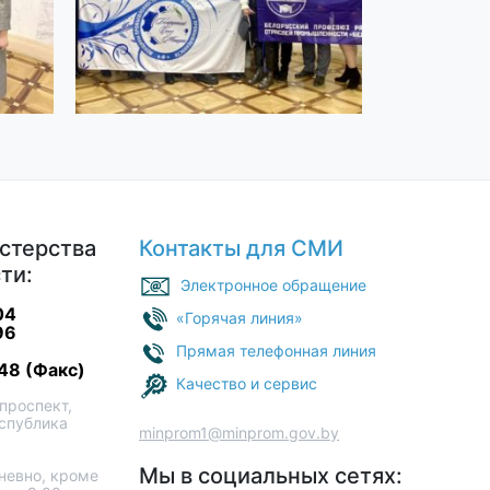
стерства
Контакты для СМИ
ти:
Электронное обращение
04
«Горячая линия»
96
Прямая телефонная линия
48 (Факс)
Качество и сервис
проспект,
еспублика
minprom1@minprom.gov.by
Мы в социальных сетях:
евно, кроме