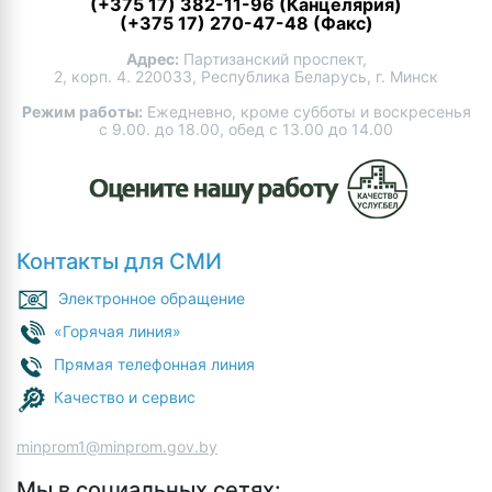
(+375 17) 382-11-96 (Канцелярия)
(+375 17) 270-47-48 (Факс)
Адрес:
Партизанский проспект,
2, корп. 4. 220033, Республика Беларусь, г. Минск
Режим работы:
Ежедневно, кроме субботы и воскресенья
с 9.00. до 18.00, обед с 13.00 до 14.00
Контакты для СМИ
Электронное обращение
«Горячая линия»
Прямая телефонная линия
Качество и сервис
minprom1@minprom.gov.by
Мы в социальных сетях: