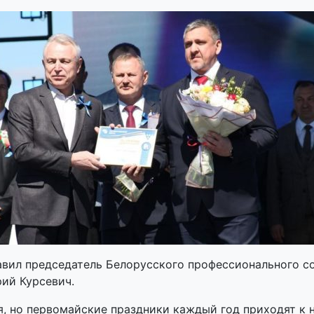
авил председатель Белорусского профессионального с
й Курсевич.
, но первомайские праздники каждый год приходят к н