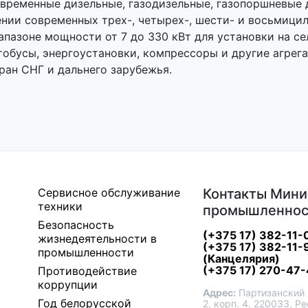
временные дизельные, газодизельные, газопоршневые 
ении современных трех-, четырех-, шести- и восьмици
апазоне мощности от 7 до 330 кВт для установки на с
тобусы, энергоустановки, компрессоры и другие агрег
ран СНГ и дальнего зарубежья.
Сервисное обслуживание
Контакты Мини
техники
промышленнос
Безопасность
(+375 17) 382-11-
жизнедеятельности в
(+375 17) 382-11-
промышленности
(Канцелярия)
(+375 17) 270-47-
Противодействие
коррупции
Адрес:
Партизанский 
Год белорусской
2, корп. 4. 220033, Р