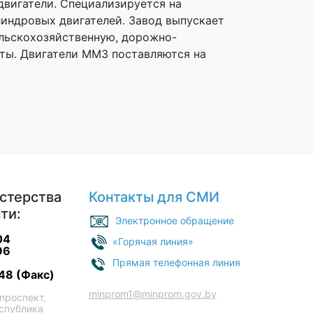
двигатели. Специализируется на
линдровых двигателей. Завод выпускает
ельскохозяйственную, дорожно-
аты. Двигатели ММЗ поставляются на
стерства
Контакты для СМИ
ти:
Электронное обращение
04
«Горячая линия»
96
Прямая телефонная линия
48 (Факс)
minprom1@minprom.gov.by
проспект,
еспублика