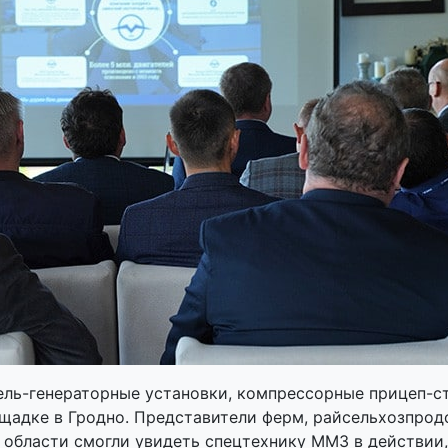
ль-генераторные установки, компрессорные прицеп-ст
щадке в Гродно. Представители ферм, райсельхозпрод
области смогли увидеть спецтехнику ММЗ в действии,