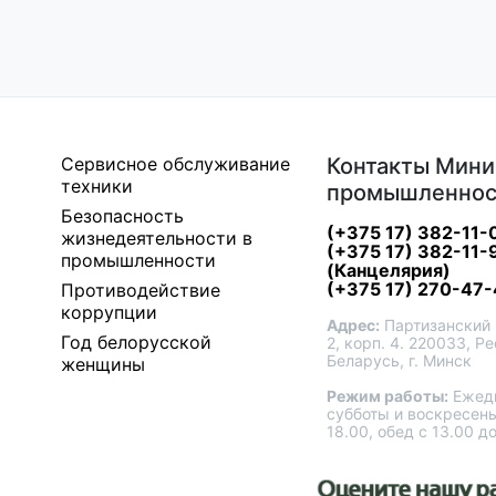
Сервисное обслуживание
Контакты Мини
техники
промышленнос
Безопасность
(+375 17) 382-11-
жизнедеятельности в
(+375 17) 382-11-
промышленности
(Канцелярия)
(+375 17) 270-47-
Противодействие
коррупции
Адрес:
Партизанский 
Год белорусской
2, корп. 4. 220033, Р
Беларусь, г. Минск
женщины
Режим работы:
Ежедн
субботы и воскресень
18.00, обед с 13.00 д