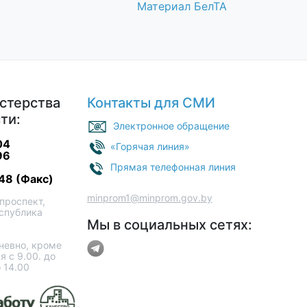
Материал БелТА
стерства
Контакты для СМИ
ти:
Электронное обращение
04
«Горячая линия»
96
Прямая телефонная линия
48 (Факс)
minprom1@minprom.gov.by
проспект,
еспублика
Мы в социальных сетях:
евно, кроме
я с 9.00. до
о 14.00