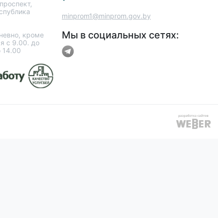
проспект,
еспублика
minprom1@minprom.gov.by
Мы в социальных сетях:
евно, кроме
я с 9.00. до
о 14.00