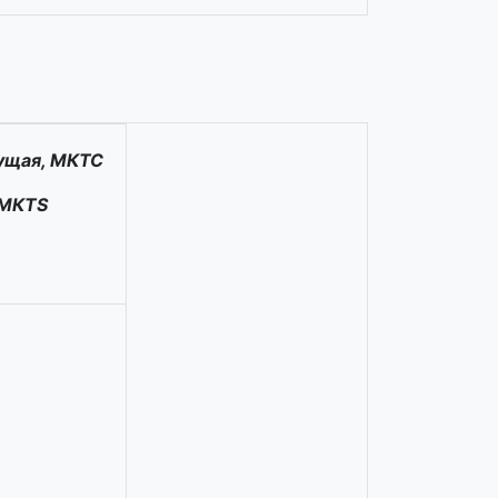
ущая, МКТС
, МКТS