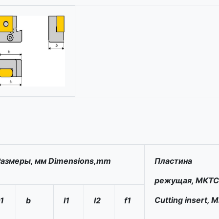
Размеры, мм Dimensions,mm
Пластина
режущая, МКТС
Cutting insert, 
1
b
l1
l2
f1