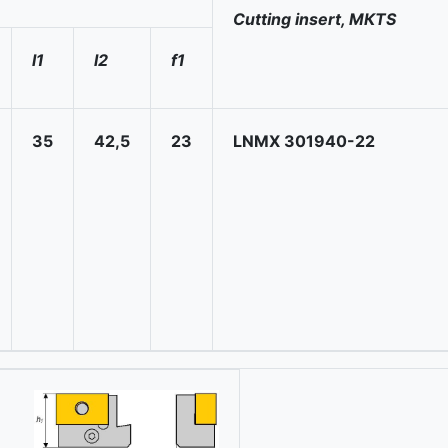
Cutting insert, МКТS
l1
l2
f1
35
42,5
23
LNMX 301940-22