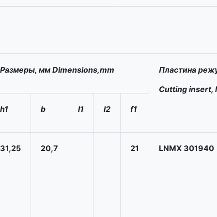
Размеры, мм Dimensions,mm
Пластина реж
Cutting insert
h1
b
l1
l2
f1
31,25
20,7
21
LNMX 301940