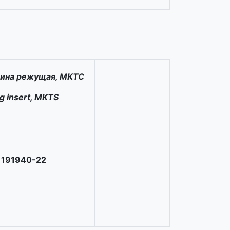
ина режущая, МКТС
g insert, МКТS
 191940-22