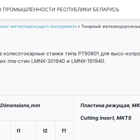
 ПРОМЫШЛЕННОСТИ РЕСПУБЛИКИ БЕЛАРУСЬ
талог металлорежущего инструмента
»
Токарный железнодорожный
а колесотокарные станки типа РТ90801 для высо-копр
их пла-стин LMNX-301940 и LMNX-191940.
 Dimensions,mm
Пластина режущая, М
Cutting insert, МКТS
l1
l2
f1