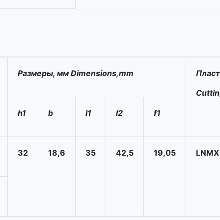
Размеры, мм Dimensions,mm
Пласт
Cuttin
h1
b
l1
l2
f1
32
18,6
35
42,5
19,05
LNMX