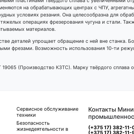
вными пластинами твердого сплава с увеличенными о
няются на обрабатывающих центрах с ЧПУ, агрегатных
рудных условиях резания. Она целесообразна для обра
тяжелых операциях фрезерования чугуна и стали. Так
атываемых материалов.
стве деталей упрощает обращение с ней вне станка. 
ными фрезами. Возможность использования 10-ти реж
19065 (Производство КЗТС). Марку твёрдого сплава о
Сервисное обслуживание
Контакты Мини
техники
промышленнос
Безопасность
(+375 17) 382-11-
жизнедеятельности в
(+375 17) 382-11-