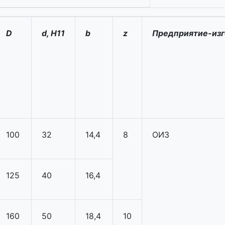
D
d, H11
b
z
Предприятие-изг
100
32
14,4
8
ОИЗ
125
40
16,4
160
50
18,4
10