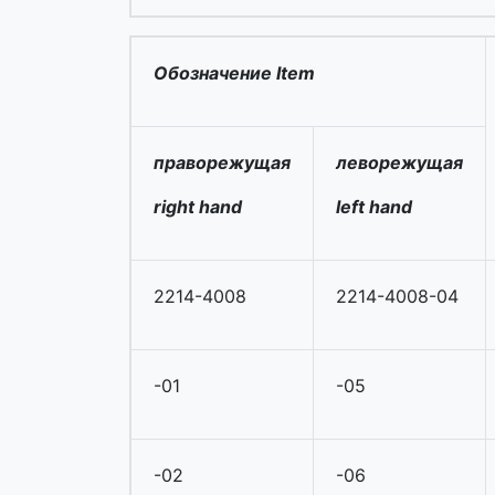
Обозначение Item
праворежущая
леворежущая
right hand
left hand
2214-4008
2214-4008-04
-01
-05
-02
-06