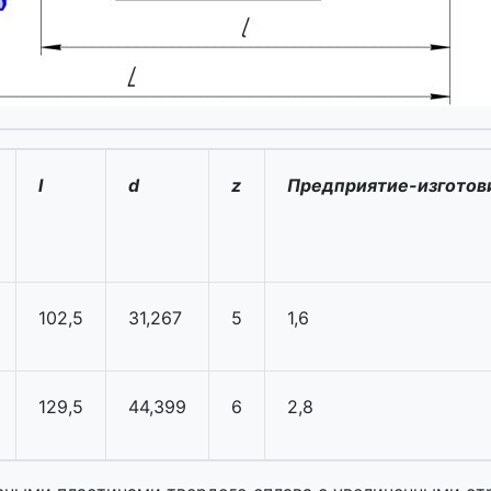
l
d
z
Предприятие-изготов
102,5
31,267
5
1,6
129,5
44,399
6
2,8