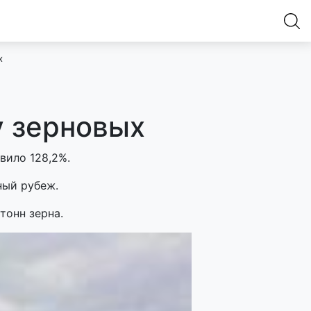
х
 зерновых
вило 128,2%.
ный рубеж.
тонн зерна.