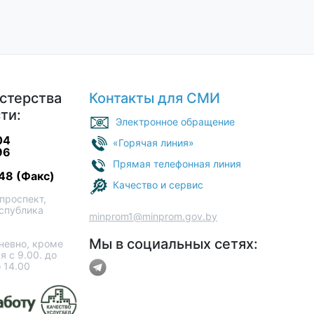
стерства
Контакты для СМИ
ти:
Электронное обращение
04
«Горячая линия»
96
Прямая телефонная линия
48 (Факс)
Качество и сервис
проспект,
еспублика
minprom1@minprom.gov.by
Мы в социальных сетях:
евно, кроме
я с 9.00. до
о 14.00