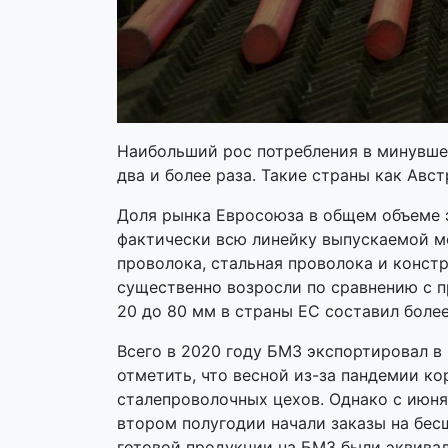
Наибольший рос потребления в минувшем
два и более раза. Такие страны как Авс
Доля рынка Евросоюза в общем объеме 
фактически всю линейку выпускаемой м
проволока, стальная проволока и конст
существенно возросли по сравнению с п
20 до 80 мм в страны ЕС составил боле
Всего в 2020 году БМЗ экспортировал в
отметить, что весной из-за пандемии к
сталепроволочных цехов. Однако с июня
втором полугодии начали заказы на бесш
готовой продукции на БМЗ были эквива