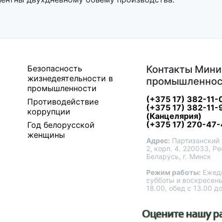
Безопасность
Контакты Мини
жизнедеятельности в
промышленнос
промышленности
(+375 17) 382-11-
Противодействие
(+375 17) 382-11-
коррупции
(Канцелярия)
(+375 17) 270-47-
Год белорусской
женщины
Адрес:
Партизанский 
2, корп. 4. 220033, Р
Беларусь, г. Минск
Режим работы:
Ежедн
субботы и воскресень
18.00, обед с 13.00 д