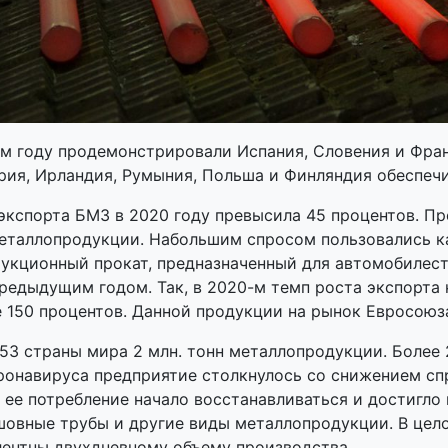
 году продемонстрировали Испания, Словения и Франц
трия, Ирландия, Румыния, Польша и Финляндия обеспеч
экспорта БМЗ в 2020 году превысила 45 процентов. П
еталлопродукции. Набольшим спросом пользовались ка
рукционный прокат, предназначенный для автомобилест
редыдущим годом. Так, в 2020-м темп роста экспорта
е 150 процентов. Данной продукции на рынок Евросоюз
 53 страны мира 2 млн. тонн металлопродукции. Более
оронавируса предприятие столкнулось со снижением сп
 ее потребление начало восстанавливаться и достигло 
овные трубы и другие виды металлопродукции. В целом
лентны двухдневному объему производства.