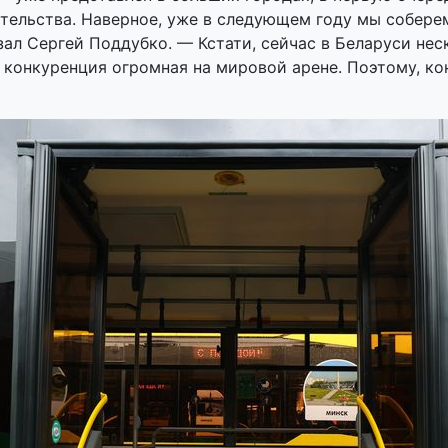
ительства. Наверное, уже в следующем году мы собере
зал Сергей Поддубко. — Кстати, сейчас в Беларуси не
м конкуренция огромная на мировой арене. Поэтому, к