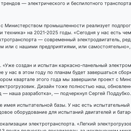
трендов — электрического и беспилотного транспорта
 с Министерством промышленности реализует подпрог
 техника» на 2021-2025 годы. «Сегодня у нас есть че
ектротранспорта — современный электродвигатель, ред
аем или с нашими предприятиями, или самостоятельно»
. «Уже создан и испытан каркасно-панельный электро
е у нас в этом году по планам будет завершаться сбор
втором квартале этого года мы завершили проект с М
ктрогрузовик. Дизайн тоже полностью наш, обновленн
д — наша разработка», — подчеркнул Сергей Поддубко.
не имея испытательной базы. У нас есть испытательны
довое оборудование для испытаний двигателей и батар
окализации электротранспорта. «Легкий электрогрузов
МАЗ почти полностью локализован, за исключением ми