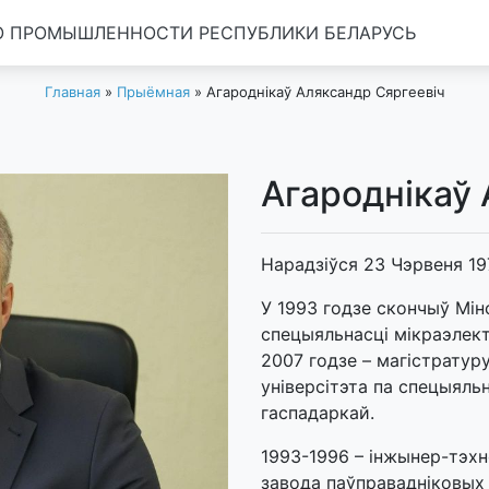
 ПРОМЫШЛЕННОСТИ РЕСПУБЛИКИ БЕЛАРУСЬ
Главная
»
Прыёмная
»
Агароднікаў Аляксандр Сяргеевіч
Агароднікаў 
Нарадзіўся 23 Чэрвеня 197
У 1993 годзе скончыў Мін
спецыяльнасці мікраэлект
2007 годзе – магістратур
універсітэта па спецыяльн
гаспадаркай.
1993-1996 – інжынер-тэхн
завода паўправадніковых 