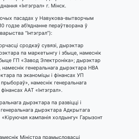
нання «Інтэграл» г. Мінск.
руючых пасадах у Навукова-вытворчым
2010 годзе аб’яднанне пераўтворана ў
арыства “Інтэграл”):
рчасці сродкаў сувязі, дырэктар
рэктара па маркетынгу і збыце, намеснік
збыце ГП «Завод Электроніка»; дырэктар
», намеснік генеральнага дырэктара НВА
эктара па эканоміцы і фінансах УП
 прыбораў», намеснік генеральнага
 фінансах ААТ «Інтэграл».
ральнага дырэктара па развіцці і
к генеральнага дырэктара Адкрытага
 «Кіруючая кампанія холдынгу« Гарызонт
намеснік Міністра прамысловасці