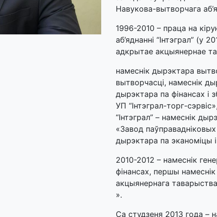
Навукова-вытворчага аб’яд
1996-2010 – праца на кі
аб’яднанні “Інтэграл” (у 
адкрытае акцыянернае тав
намеснік дырэктара вытво
вытворчасці, намеснік ды
дырэктара па фінансах і 
УП “Інтэграл-торг-сэрвіс
“Інтэграл” – намеснік дыр
«Завод паўправадніковых
дырэктара па эканоміцы і
2010-2012 – намеснік гене
фінансах, першы намесні
акцыянернага таварыства
».
Са студзеня 2013 года – 