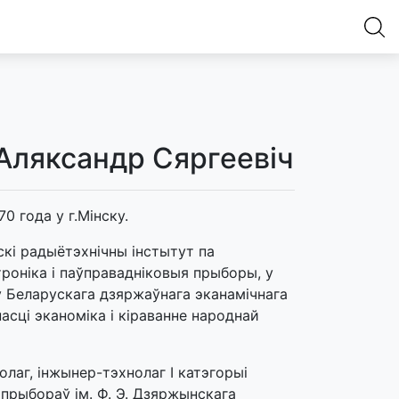
Аляксандр Сяргеевіч
0 года у г.Мінску.
скі радыётэхнічны інстытут па
роніка і паўправадніковыя прыборы, у
у Беларускага дзяржаўнага эканамічнага
асці эканоміка і кіраванне народнай
олаг, інжынер-тэхнолаг I катэгорыі
прыбораў ім. Ф. Э. Дзяржынскага